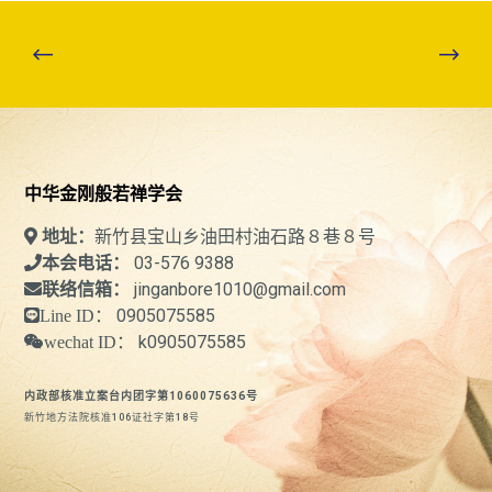
中华金刚般若禅学会
新竹县宝山乡油田村油石路８巷８号
地址：
03-576 9388
本会电话：
jinganbore1010@gmail.com
联络信箱：
0905075585
Line ID：
k0905075585
wechat ID：
内政部核准立案台内团字第1060075636号
新竹地方法院核准106证社字第18号