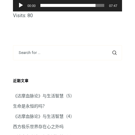
音
00:00
07:47
频
Visits: 80
播
放
器
近期文章
《达摩血脉论》与生活智慧（5）
生命是永恒的吗？
《达摩血脉论》与生活智慧（4）
西方极乐世界存在心之外吗