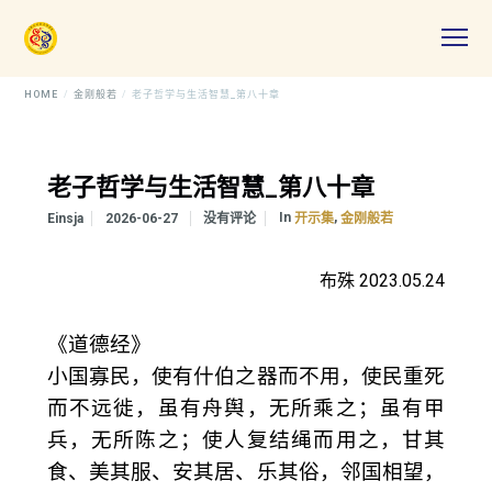
HOME
金刚般若
老子哲学与生活智慧_第八十章
老子哲学与生活智慧_第八十章
In
,
Einsja
2026-06-27
没有评论
开示集
金刚般若
布殊 2023.05.24
《道德经》
小国寡民，使有什伯之器而不用，使民重死
而不远徙，虽有舟舆，无所乘之；虽有甲
兵，无所陈之；使人复结绳而用之，甘其
食、美其服、安其居、乐其俗，邻国相望，