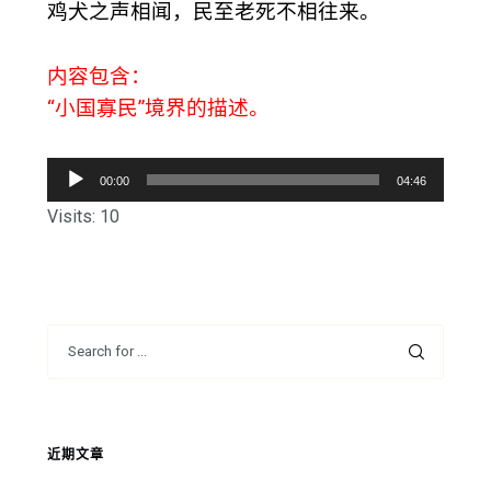
鸡犬之声相闻，民至老死不相往来。
内容包含：
“小国寡民”境界的描述。
音
00:00
04:46
频
Visits: 10
播
放
器
近期文章