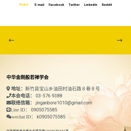
Share
E-mail
Facebook
Twitter
LinkedIn
Reddit
中华金刚般若禅学会
新竹县宝山乡油田村油石路８巷８号
地址：
03-576 9388
本会电话：
jinganbore1010@gmail.com
联络信箱：
0905075585
Line ID：
k0905075585
wechat ID：