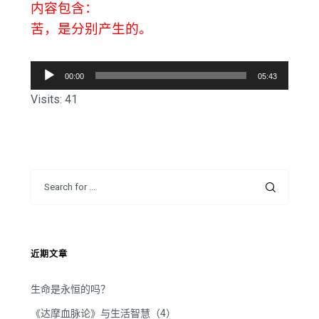
内容包含：
苦，是分别产生的。
音
00:00
05:43
频
Visits: 41
播
放
器
近期文章
生命是永恒的吗？
《达摩血脉论》与生活智慧（4）