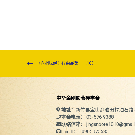
《六祖坛经》行由品第一（16）
中华金刚般若禅学会
新竹县宝山乡油田村油石路
地址：
03-576 9388
本会电话：
jinganbore1010@gmail
联络信箱：
0905075585
Line ID：