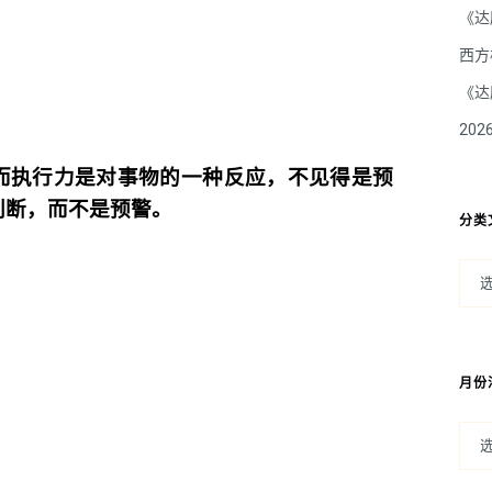
？
《达
西方
《达
20
而执行力是对事物的一种反应，不见得是预
判断，而不是预警。
分类
月份