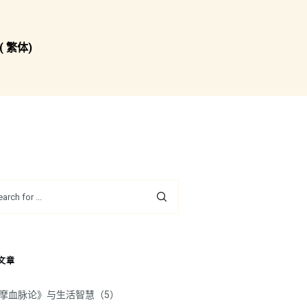
( 繁体)
文章
摩血脉论》与生活智慧（5）