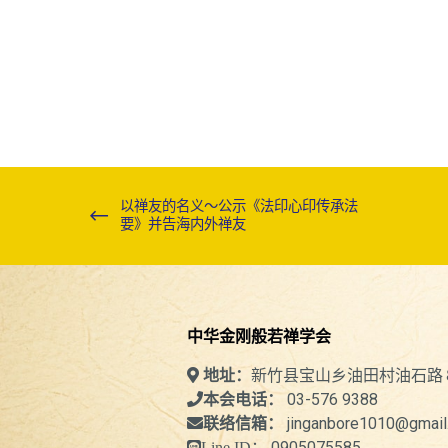
以禅友的名义～公示《法印心印传承法
要》并告海内外禅友
中华金刚般若禅学会
新竹县宝山乡油田村油石路
地址：
03-576 9388
本会电话：
jinganbore1010@gmail
联络信箱：
0905075585
Line ID：