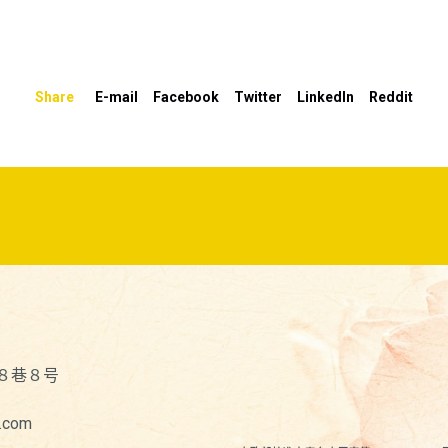
Share
E-mail
Facebook
Twitter
LinkedIn
Reddit
８巷８号
.com