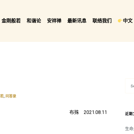
金刚般若
和谐论
安祥禅
最新讯息
联络我们
中文 
,
般若
问答录
布殊 2021.08.11
近期
生命