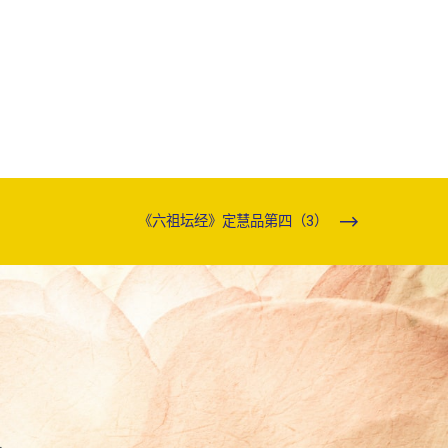
《六祖坛经》定慧品第四（3）