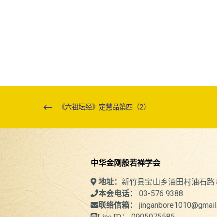
《六祖坛经》定慧品第四（2）
中华金刚般若禅学会
新竹县宝山乡油田村油石路
地址：
03-576 9388
本会电话：
jinganbore1010@gmail
联络信箱：
0905075585
Line ID：