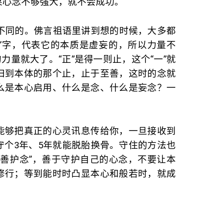
果心念不够强大，就不会成功。
有些不同的。佛言祖语里讲到想的时候，大多都
妄”字，代表它的本质是虚妄的，所以力量不
力量就大了。“正”是得一则止，这个“一”就
归到本体的那个止，止于至善，这时的念就
么是本心启用、什么是念、什么是妄念？一
能够把真正的心灵讯息传给你，一旦接收到
守个3年、5年就能脱胎换骨。守住的方法也
“善护念”，善于守护自己的心念，不要让本
修行；等到能时时凸显本心和般若时，就成