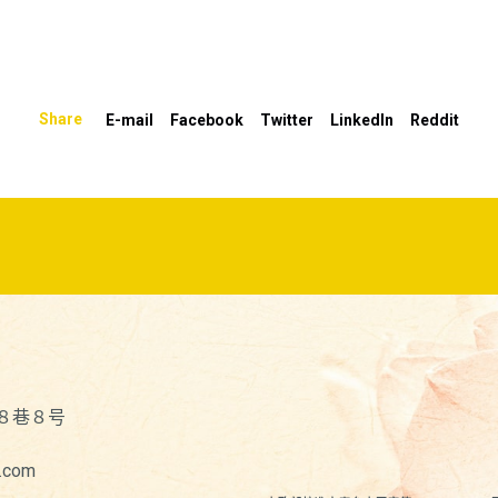
Share
E-mail
Facebook
Twitter
LinkedIn
Reddit
８巷８号
.com