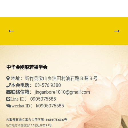
中华金刚般若禅学会
新竹县宝山乡油田村油石路８巷８号
地址：
03-576 9388
本会电话：
jinganbore1010@gmail.com
联络信箱：
0905075585
Line ID：
k0905075585
wechat ID：
内政部核准立案台内团字第1060075636号
新竹地方法院核准106证社字第18号