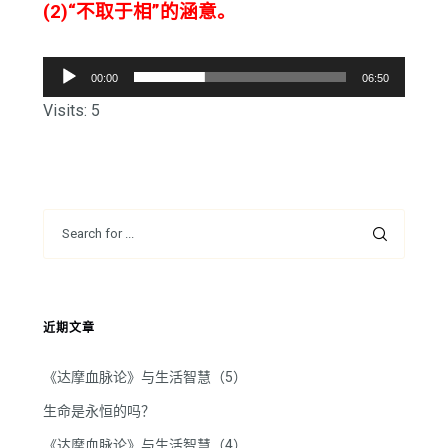
(2)“不取于相”的涵意。
音
00:00
06:50
频
Visits: 5
播
放
器
近期文章
《达摩血脉论》与生活智慧（5）
生命是永恒的吗？
《达摩血脉论》与生活智慧（4）