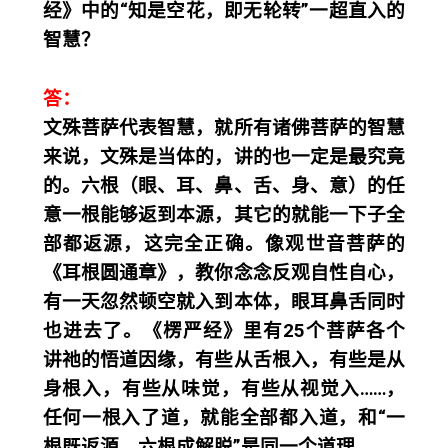
经》中的“知是空花，即无轮转”一超直入的
智慧？
答：
文殊菩萨代表智慧，就所有诸佛菩萨的智慧
来说，文殊是当体的，讲的也一定是最究竟
的。六根（眼、耳、鼻、舌、身、意）的任
意一根能够返到本源，其它的就能一下子全
部都返源，这完全正确。像观世音菩萨的
《耳根圆通章》，教你念念反观自性自心，
有一天忽然顿空就入到本体，眼耳鼻舌同时
也进去了。《楞严经》里有25个菩萨各个
讲祂的悟道因缘，有些从舌根入，有些是从
身根入，有些从味觉，有些从视觉入……，
任何一根入了道，就能全部都入道，和“一
根既返源，六根成解脱”是同一个道理。