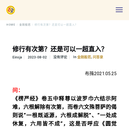
HOME
金刚般若
修行有次第？还是可以一超直入？
修行有次第？还是可以一超直入？
In
,
Einsja
2023-08-02
没有评论
金刚般若
问答录
布殊2021.05.25
问：
《楞严经》卷五中释尊以波罗巾六结示阿
难，六根解除有次第，而卷六文殊菩萨的偈
则说“一根既返源，六根成解脱”、“一处成
休复，六用皆不成”，这是否呼应《圆觉