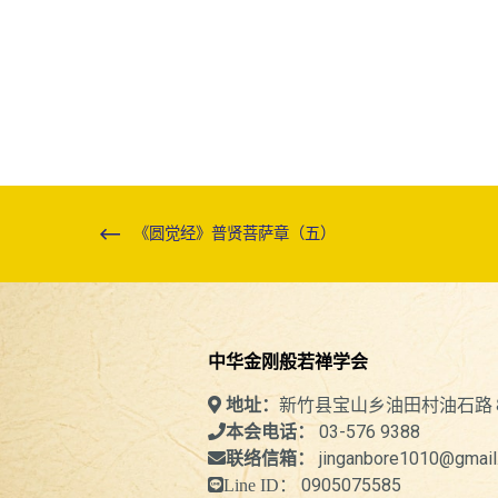
《圆觉经》普贤菩萨章（五）
中华金刚般若禅学会
新竹县宝山乡油田村油石路
地址：
03-576 9388
本会电话：
jinganbore1010@gmail
联络信箱：
0905075585
Line ID：