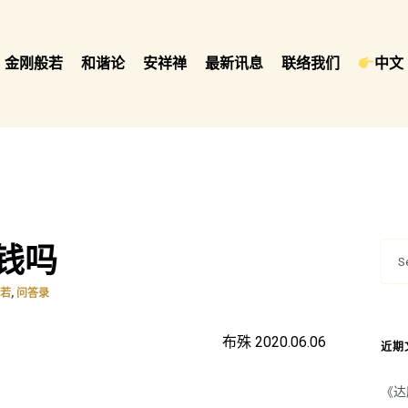
金刚般若
和谐论
安祥禅
最新讯息
联络我们
中文 
钱吗
,
般若
问答录
布殊 2020.06.06
近期
《达