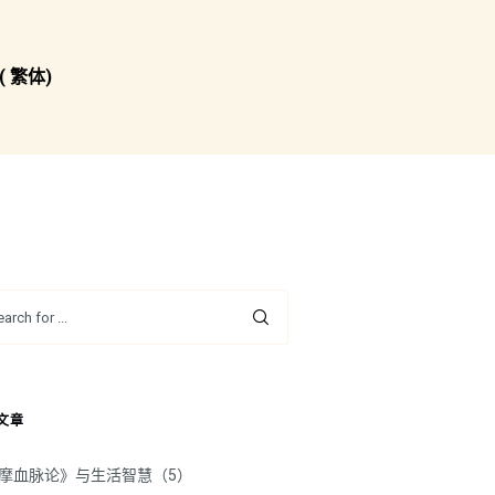
( 繁体)
文章
摩血脉论》与生活智慧（5）