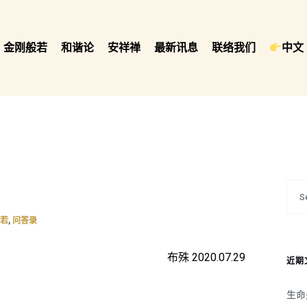
金刚般若
和谐论
安祥禅
最新讯息
联络我们
中文 
,
般若
问答录
布殊 2020.07.29
近期
生命