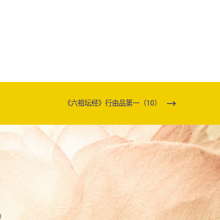
《六祖坛经》行由品第一（10）
号