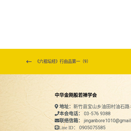
《六祖坛经》行由品第一（9）
中华金刚般若禅学会
新竹县宝山乡油田村油石路
地址：
03-576 9388
本会电话：
jinganbore1010@gmail
联络信箱：
0905075585
Line ID：