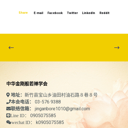
Share
E-mail
Facebook
Twitter
LinkedIn
Reddit
中华金刚般若禅学会
新竹县宝山乡油田村油石路８巷８号
地址：
03-576 9388
本会电话：
jinganbore1010@gmail.com
联络信箱：
0905075585
Line ID：
k0905075585
wechat ID：