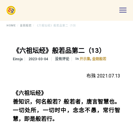
HOME
金刚般若
《六祖坛经》般若品第二（13）
《六祖坛经》般若品第二（13）
In
,
Einsja
2023-03-04
没有评论
开示集
金刚般若
布殊 2021.07.13
《六祖坛经》
善知识，何名般若？般若者，唐言智慧也。
一切处所，一切时中，念念不愚，常行智
慧，即是般若行。