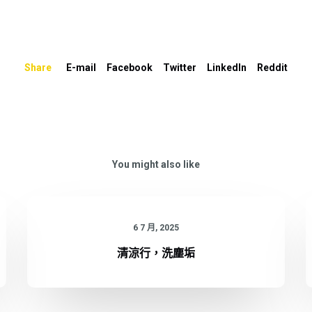
Share
E-mail
Facebook
Twitter
LinkedIn
Reddit
You might also like
6 7 月, 2025
清涼行，洗塵垢