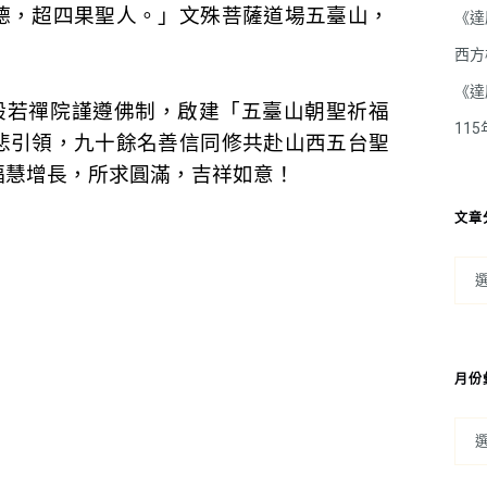
德，超四果聖人。」文殊菩薩道場五臺山，
《達
。
西方
《達
金剛般若禪院謹遵佛制，啟建「五臺山朝聖祈福
11
悲引領，九十餘名善信同修共赴山西五台聖
福慧增長，所求圓滿，吉祥如意！
文章
月份