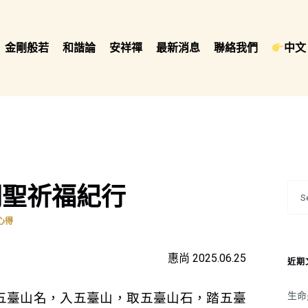
金剛般若
和諧論
安祥禪
最新消息
聯絡我們
中文 
朝聖祈福紀行
心得
惠尚 2025.06.25
近期
生命
五臺山名，入五臺山，取五臺山石，踏五臺