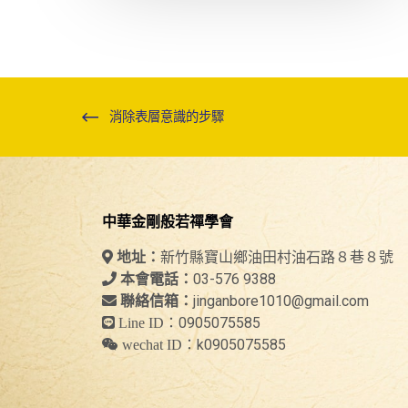
消除表層意識的步驟
中華金剛般若禪學會
新竹縣寶山鄉油田村油石路８巷８號
地址：
03-576 9388
本會電話：
jinganbore1010@gmail.com
聯絡信箱：
0905075585
Line ID：
k0905075585
wechat ID：