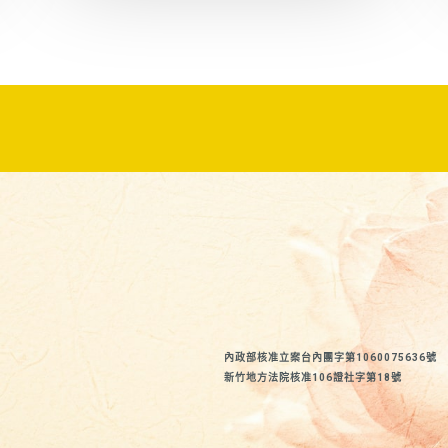
內政部核准立案台內團字第1060075636號
新竹地方法院核准106證社字第18號