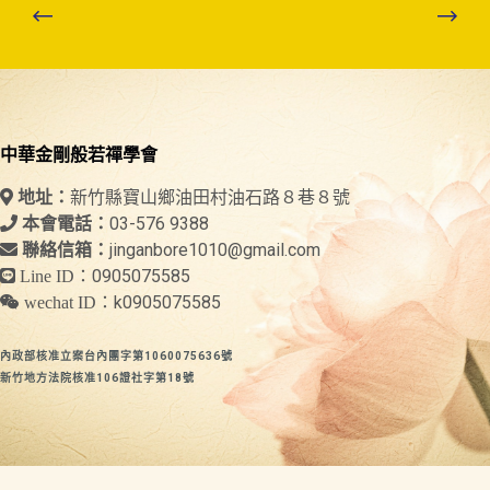
中華金剛般若禪學會
新竹縣寶山鄉油田村油石路８巷８號
地址：
03-576 9388
本會電話：
jinganbore1010@gmail.com
聯絡信箱：
0905075585
Line ID：
k0905075585
wechat ID：
內政部核准立案台內團字第1060075636號
新竹地方法院核准106證社字第18號