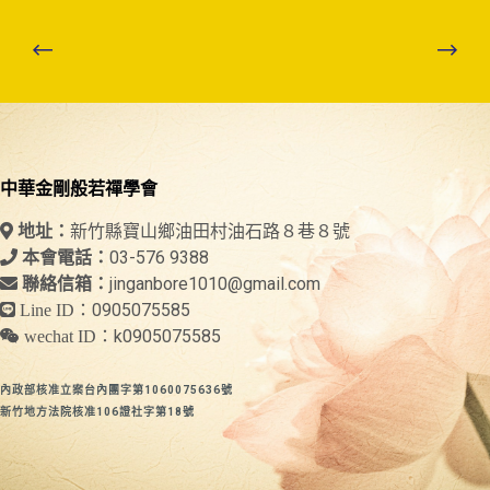
中華金剛般若禪學會
新竹縣寶山鄉油田村油石路８巷８號
地址：
03-576 9388
本會電話：
jinganbore1010@gmail.com
聯絡信箱：
0905075585
Line ID：
k0905075585
wechat ID：
內政部核准立案台內團字第1060075636號
新竹地方法院核准106證社字第18號