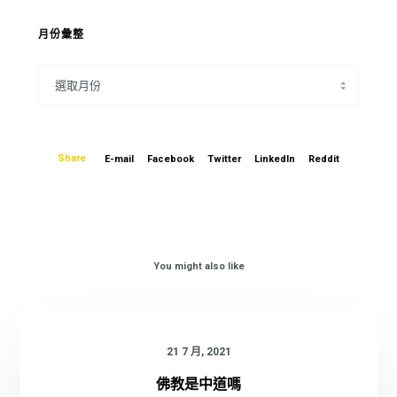
月份彙整
Share
E-mail
Facebook
Twitter
LinkedIn
Reddit
You might also like
21 7 月, 2021
佛教是中道嗎