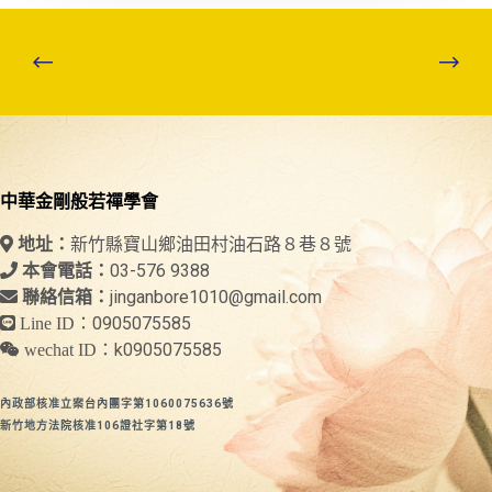
中華金剛般若禪學會
新竹縣寶山鄉油田村油石路８巷８號
地址：
03-576 9388
本會電話：
jinganbore1010@gmail.com
聯絡信箱：
0905075585
Line ID：
k0905075585
wechat ID：
內政部核准立案台內團字第1060075636號
新竹地方法院核准106證社字第18號