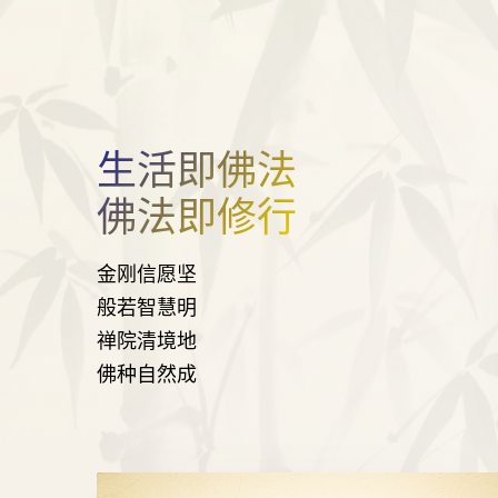
生活即佛法
佛法即修行
金刚信愿坚
般若智慧明
禅院清境地
佛种自然成