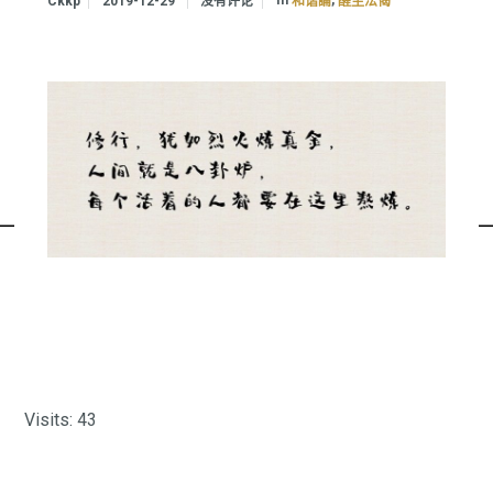
In
,
Ckkp
2019-12-29
没有评论
和谐論
醒尘法偈
Visits: 43