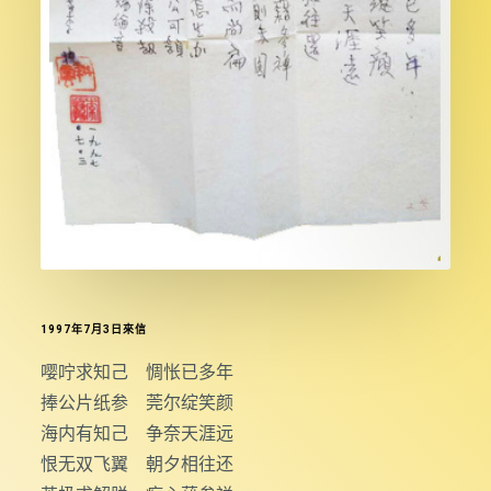
1997年7月3日來信
嘤咛求知己 惆怅已多年
捧公片纸参 莞尔绽笑颜
海内有知己 争奈天涯远
恨无双飞翼 朝夕相往还