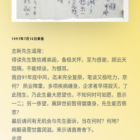
1997年7月15日來信
志新先生道席：
得读先生致信甫弟函，备极关怀，至为感谢，顾云天
阻隔，不能倾谈，为憾耳。
我自91年底中风，迄未完全复原，笔谈又极吃力，奈
何？ 夙业障重，多项疾病缠身，企求者早得寂灭，了
此残生，乃此生最大愿望也，不知何时可如愿，恳示
一二；另一侈望，冀辞世前暂得健康身，先生能否慈
悲？
最后请问有无机会与先生面诉，当在何时？何地？
病躯亟需甘露润滋。来示请直寄舍下。
此颂