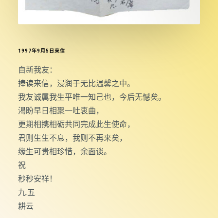
1997年9月5日來信
自新我友：
捧读来信，浸润于无比温馨之中。
我友诚属我生平唯一知己也，今后无憾矣。
渴盼早日相聚一吐衷曲，
更期相携相砺共同完成此生使命，
君则生生不息，我则不再来矣，
缘生可贵相珍惜，余面谈。
祝
秒秒安祥！
九.五
耕云