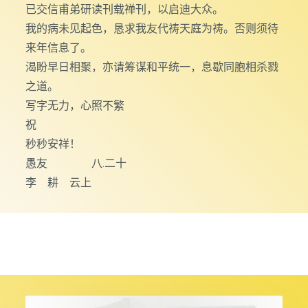
已交信甫弟研读刊载禅刊，以启迪大众。
我的病未见起色，恳求我友代祷天庭为祷。否则须待
来年信息了。
渴盼早日相聚，亦请筹谋和平统一，息歇同胞相杀戮
之道。
写字无力，心照不繁
祝
秒秒安祥！
愚友 八.二十
李 耕 云上