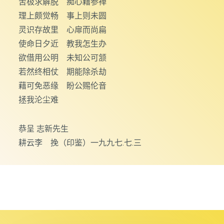
苦极求解脱 痴心藉参禅
理上颇觉畅 事上则未圆
灵识存故里 心扉而尚扁
使命日夕近 教我怎生办
欲借用公明 未知公可颔
若然终相仗 期能除杀劫
藉可免恶缘 盼公赐伦音
拯我沦尘难
恭呈 志新先生
耕云李 挽（印鉴）一九九七.七.三