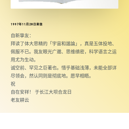
1997年11月28日來信
自新挚友：
拜读了体大思精的「宇宙和諧論」，真是五体投地、
佩服不已。我友眼光广邈、思维缜密，科学语言之运
用尤为生动。
诚空前、罕见之巨著也。惜乎基础浅薄，未能全部详
尽领会，然认同则是彻底地。愿早相晤。
祝
自在安祥！ 于长江大坝合龙日
老友耕云