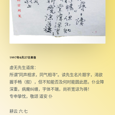
1997年6月27日來信
虚无先生道席：
所谓“同声相求，同气相寻”。读先生名片题字，渴欲
握手畅（叙），但不知能否及何时能圆此愿。仆业障
深重，病魔纠缠，字体不端，尚祈宽谅为祷！
专申挚忱，敬颂 道安 仆
耕云 六.七