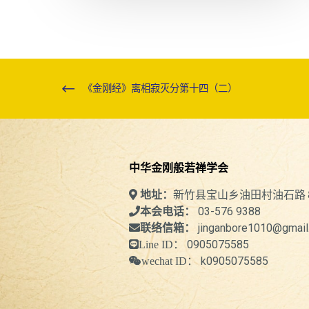
《金刚经》离相寂灭分第十四（二）
中华金刚般若禅学会
新竹县宝山乡油田村油石路
地址：
03-576 9388
本会电话：
jinganbore1010@gmail
联络信箱：
0905075585
Line ID：
k0905075585
wechat ID：