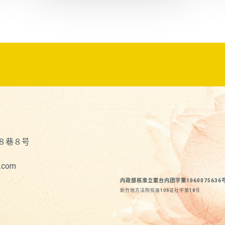
８巷８号
.com
内政部核准立案台内团字第1060075636
新竹地方法院核准106证社字第18号