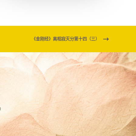
《金刚经》离相寂灭分第十四（三）
号