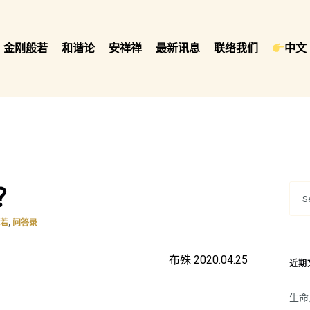
金刚般若
和谐论
安祥禅
最新讯息
联络我们
中文 
？
,
般若
问答录
布殊 2020.04.25
近期
生命