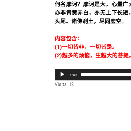
何名摩诃？摩诃是大。心量广
亦非青黄赤白，亦无上下长短
头尾。诸佛剎土，尽同虚空。
内容包含：
(1)一切皆非，一切皆是。
(2)越多的烦恼，生越大的菩提
音
00:00
频
Visits: 12
播
放
器