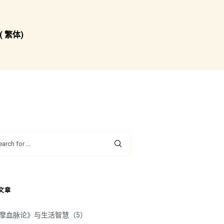
( 繁体)
文章
摩血脉论》与生活智慧（5）