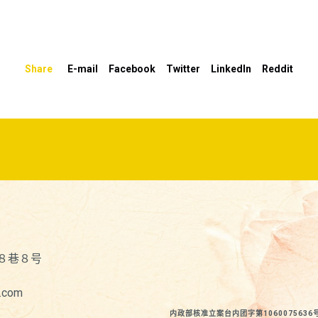
来
增
高
Share
E-mail
Facebook
Twitter
LinkedIn
Reddit
或
降
低
音
量。
８巷８号
.com
内政部核准立案台内团字第1060075636