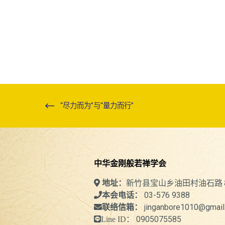
“尽力而为”与“量力而行”
中华金刚般若禅学会
新竹县宝山乡油田村油石路
地址：
03-576 9388
本会电话：
jinganbore1010@gmail
联络信箱：
0905075585
Line ID：