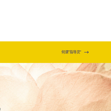
何谓“指导灵”
号