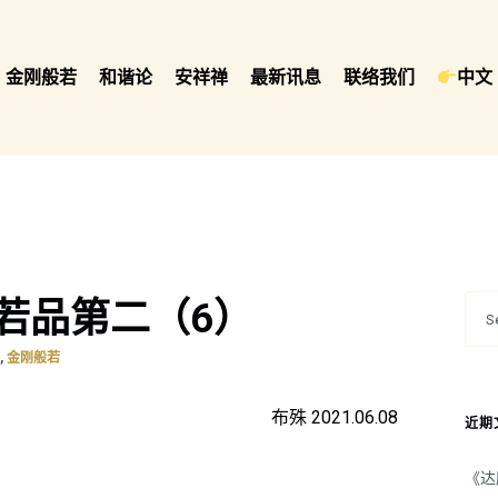
金刚般若
和谐论
安祥禅
最新讯息
联络我们
中文 
若品第二（6）
,
集
金刚般若
布殊 2021.06.08
近期
《达