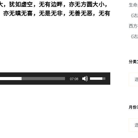
大，犹如虚空，无有边畔，亦无方圆大小，
生命
，亦无瞋无喜，无是无非，无善无恶，无有
《达
西方
《达
。
分类
使
07:08
用
上
/
月份
下
箭
头
键