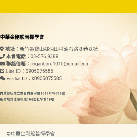
中華金剛般若禪學會
新竹縣寶山鄉油田村油石路８巷８號
地址：
03-576 9388
本會電話：
jinganbore1010@gmail.com
聯絡信箱：
0905075585
Line ID：
k0905075585
wechat ID：
內政部核准立案台內團字第1060075636號
新竹地方法院核准106證社字第18號
©中華金剛般若禪學會