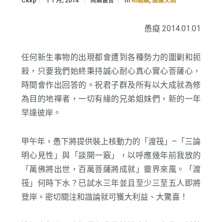
In
,
Ckkp
1 1 月, 2014
尚無留言
和諧論
醒塵文摘
愚癡 2014.01.01
任何新生事物的出現都會遭到各種勢力的圍剿和扼
殺，只要我們始終秉持誠心耐心真心實心菩薩心，
時間會作出回答的。祝君子群及所有以大成就為修
為目的地禪者，一切有緣的兄弟姐妹們，新的一年
早達彼岸。
甲午年，愚下將提供裝上核動力的「渡筏」–「三論
明心見性」與「談開一竅」，以呼應幾年前我放的
「萬佛將出世，百萬菩薩將成就」靈界來風。「渡
筏」何時下水？已試水三年並且至少三至五人即將
登岸。密切關注和諧論就可獲大利益、大驚喜！