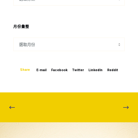
月份彙整
Share
E-mail
Facebook
Twitter
LinkedIn
Reddit