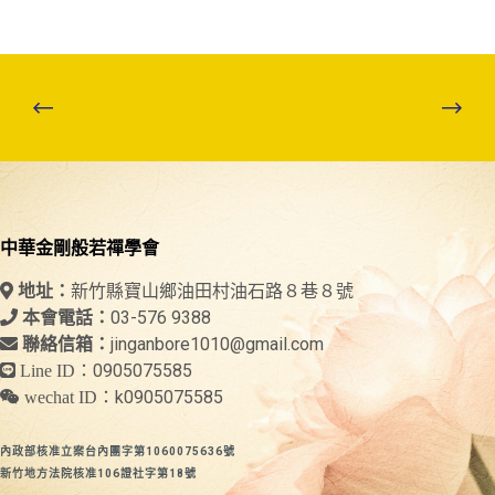
中華金剛般若禪學會
新竹縣寶山鄉油田村油石路８巷８號
地址：
03-576 9388
本會電話：
jinganbore1010@gmail.com
聯絡信箱：
0905075585
Line ID：
k0905075585
wechat ID：
內政部核准立案台內團字第1060075636號
新竹地方法院核准106證社字第18號