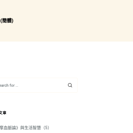
(簡體)
文章
摩血脈論》與生活智慧（5）