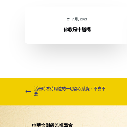
21 7 月, 2021
佛教是中道嗎
活著時看待周遭的一切都沒感覺，不喜不
悲
中華金剛般若禪學會