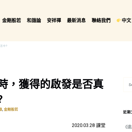
金剛般若
和諧論
安祥禪
最新消息
聯絡我們
中文 
活中?
時，獲得的啟發是否真
?
,
錄
金剛般若
近期
2020.03.28 課堂
《達