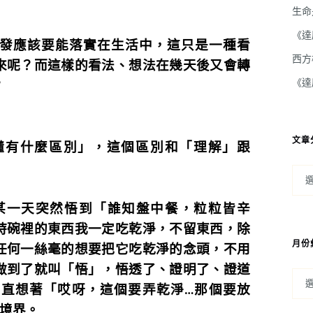
生命
《達
發應該要能落實在生活中，這只是一種看
西方
來呢？而這樣的看法、想法在幾天後又會轉
《達
？
文章
懂有什麼區別」，這個區別和「理解」跟
。
某一天突然悟到「誰知盤中餐，粒粒皆辛
時碗裡的東西我一定吃乾淨，不留東西，除
月份
任何一絲毫的想要把它吃乾淨的念頭，不用
做到了就叫「悟」，悟透了、證明了、證道
直想著「哎呀，這個要弄乾淨…那個要放
的境界。