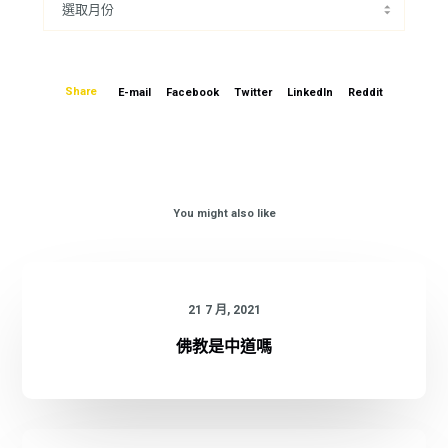
Share
E-mail
Facebook
Twitter
LinkedIn
Reddit
You might also like
21 7 月, 2021
佛教是中道嗎