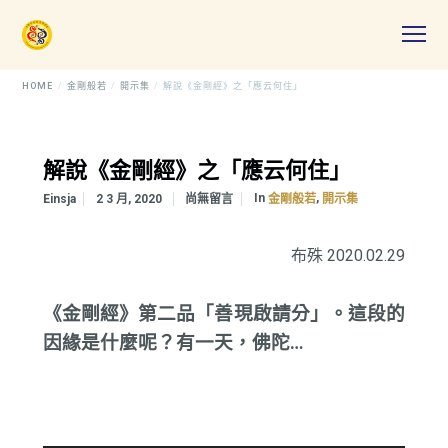
HOME
金剛般若
開示集
解說《金剛經》之「應云何住」
解說《金剛經》之「應云何住」
In
,
Einsja
2 3 月, 2020
尚無留言
金剛般若
開示集
布殊 2020.02.29
《金剛經》第二品「善現啟請分」。這段的
因緣是什麼呢？有一天，佛陀…