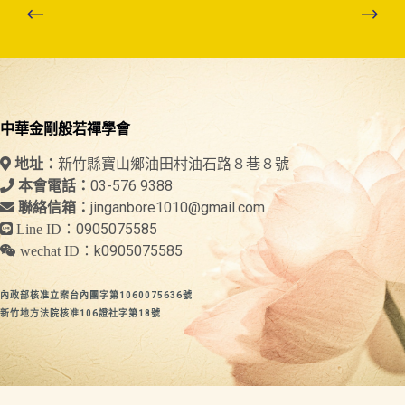
中華金剛般若禪學會
新竹縣寶山鄉油田村油石路８巷８號
地址：
03-576 9388
本會電話：
jinganbore1010@gmail.com
聯絡信箱：
0905075585
Line ID：
k0905075585
wechat ID：
內政部核准立案台內團字第1060075636號
新竹地方法院核准106證社字第18號