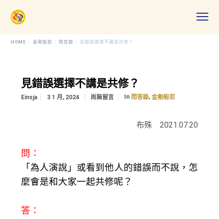
HOME
金剛般若
問答錄
見錯誤選擇不講是共修？
見錯誤選擇不講是共修？
In
,
Einsja
3 1 月, 2024
尚無留言
問答錄
金剛般若
布殊 2021.07.20
問：
「為人演說」或看到他人的錯誤而不說，怎
麼會是和大家一起共修呢？
答：