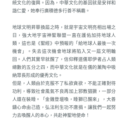
統文化的復興。因為，中華文化的基因就是安祥和
諧仁愛，她奉行廣積德多行善不稱霸。
地球文明昇華換屆之時，就是宇宙文明亮相出場之
日，強大地宇宙神聖聯盟一直在護佑加持地球人
類，這也是《聖經》中預報的「給地球人最後一次
機會」。失去這次機會地球將陷入又一屆文明輪
回。人們其實早就醒了，信仰釋道儒耶伊者占人類
總數的五分之四，而中華文化就是在儒的薰陶中吸
納眾長形成的優秀文化。
但是，人類由於克服不了私欲貪欲，不能正確對待
功利，導致社會風氣不良再加上邪教猖獗，一部分
人還在裝睡。「金雞登壇喚，睡獅已醒來」，大善
鑄心命由己造，弘法利生功不唐捐。讓我們一起努
力去喚醒人的本心，共赴神聖地使命！