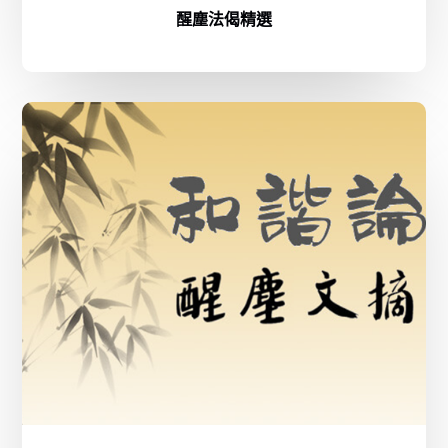
醒塵法偈精選