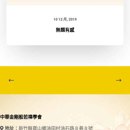
10 12 月, 2019
無題有感
中華金剛般若禪學會
新竹縣寶山鄉油田村油石路８巷８號
地址：