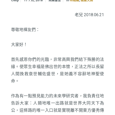
In
,
Ckkp
11 7 月, 2018
尚無留言
和諧論
醒塵文摘
老兒 2018.06.21
尊敬地禪友們：
大家好！
首先感恩你們的光臨，非常高興我們結下殊勝的法
緣。使眾生幸福是佛出世的本懷，正法之所以長留
人間挽救衰世輔佐盛世，是她義不容辭地神聖使
命。
作為有一點預見能力的未來學研究者，我負責任地
告訴大家：人類地唯一出路就是世界大同天下為
公，這條路的唯一入口就是實現離不開東方優秀傳