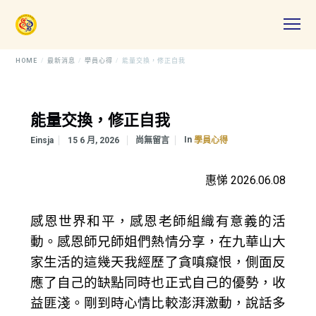
HOME
最新消息
學員心得
能量交換，修正自我
能量交換，修正自我
In
Einsja
15 6 月, 2026
尚無留言
學員心得
惠悌 2026.06.08
感恩世界和平，感恩老師組織有意義的活
動。感恩師兄師姐們熱情分享，在九華山大
家生活的這幾天我經歷了貪嗔癡恨，側面反
應了自己的缺點同時也正式自己的優勢，收
益匪淺。剛到時心情比較澎湃激動，說話多