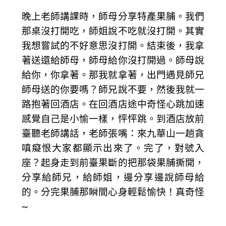
晚上老師講課時，師母分享特產果脯。我們
那桌沒打開吃，師姐說不吃就沒打開。其實
我想嘗試的不好意思沒打開。結束後，我拿
著送還給師母，師母給你沒打開過。師母說
給你，你拿著。那我就拿著，出門遇見師兄
師母送的你要嗎？師兄說不要，然後我就一
路抱著回酒店。在回酒店途中奇怪心跳加速
感覺自己是小愉一樣，怦怦跳。到酒店放前
臺聽老師講話，老師張嘴：來九華山一趟貪
嗔癡恨大家都顯示出來了。完了，對號入
座？起身走到前臺果斷的把那袋果脯撕開，
分享給師兄，給師姐，邊分享邊說師母給
的。分完果脯那瞬間心身輕鬆愉快！真奇怪
~