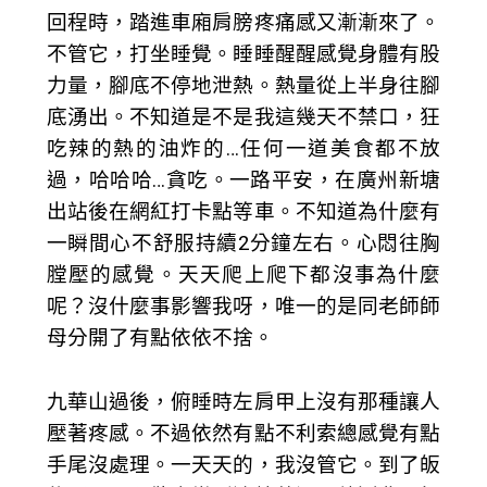
回程時，踏進車廂肩膀疼痛感又漸漸來了。
不管它，打坐睡覺。睡睡醒醒感覺身體有股
力量，腳底不停地泄熱。熱量從上半身往腳
底湧出。不知道是不是我這幾天不禁口，狂
吃辣的熱的油炸的…任何一道美食都不放
過，哈哈哈…貪吃。一路平安，在廣州新塘
出站後在網紅打卡點等車。不知道為什麼有
一瞬間心不舒服持續2分鐘左右。心悶往胸
膛壓的感覺。天天爬上爬下都沒事為什麼
呢？沒什麼事影響我呀，唯一的是同老師師
母分開了有點依依不捨。
九華山過後，俯睡時左肩甲上沒有那種讓人
壓著疼感。不過依然有點不利索總感覺有點
手尾沒處理。一天天的，我沒管它。到了皈