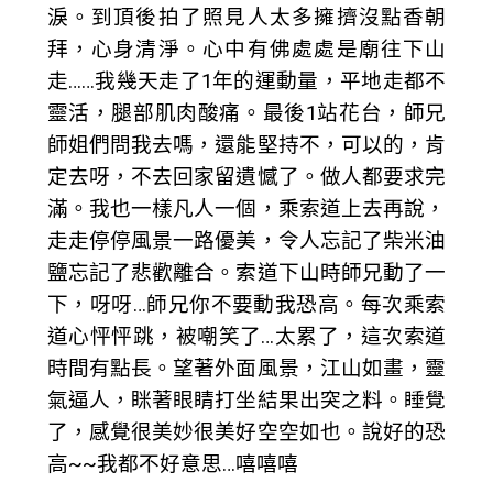
淚。到頂後拍了照見人太多擁擠沒點香朝
拜，心身清淨。心中有佛處處是廟往下山
走……我幾天走了1年的運動量，平地走都不
靈活，腿部肌肉酸痛。最後1站花台，師兄
師姐們問我去嗎，還能堅持不，可以的，肯
定去呀，不去回家留遺憾了。做人都要求完
滿。我也一樣凡人一個，乘索道上去再說，
走走停停風景一路優美，令人忘記了柴米油
鹽忘記了悲歡離合。索道下山時師兄動了一
下，呀呀…師兄你不要動我恐高。每次乘索
道心怦怦跳，被嘲笑了…太累了，這次索道
時間有點長。望著外面風景，江山如畫，靈
氣逼人，眯著眼睛打坐結果出突之料。睡覺
了，感覺很美妙很美好空空如也。說好的恐
高~~我都不好意思…嘻嘻嘻