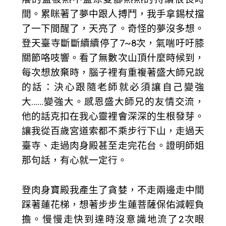
間。累眯著了夢中跟人搏鬥，我手拿錫杖擋
了一下間醒了，天亮了。奇怪的夢沒多想。
登天臺寺斷斷續續停了7~8次，氣喘吁吁膝
關節咯吱響。看了無數次山頂什麼時候到，
每次想放棄時，腦子裡有重複著盛大師兄說
的話：決心跟隨老師就必須讓自己變強
大……變強大。感恩盛大師兄的友情交流，
他的話克扣在我心靈裡會深深的生根發芽。
讓我從百歲宮道索都不乘步行下山，走過天
臺寺、走過肉身殿甚至走完花台。證明師姐
那句話，有心就一定行。
登肉身寶殿我產生了貪婪，不走兩邊走中間
踩著蓮花梯，想著步步生蓮菩薩保佑減輕負
擔。慢慢走快到達時沒意識地流了2次眼