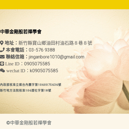
中華金剛般若禪學會
新竹縣寶山鄉油田村油石路８巷８號
地址：
03-576 9388
本會電話：
jinganbore1010@gmail.com
聯絡信箱：
0905075585
Line ID：
k0905075585
wechat ID：
內政部核准立案台內團字第1060075636號
新竹地方法院核准106證社字第18號
©中華金剛般若禪學會