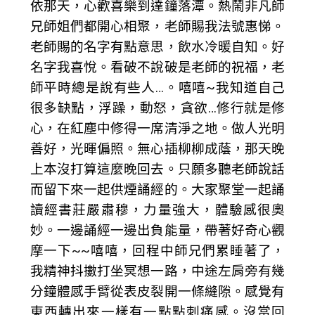
依那天，心歡喜樂到達鐘落潭。熱鬧非凡師
兄師姐們都開心相聚，老師賜我法號惠悌。
老師賜的名字有點意思，飲水冷暖自知。好
名字我喜悅。看破不說破是老師的祝福，老
師平時總是說有些人…。嘻嘻~我知道自己
很多缺點，浮躁，動怒，貪欲…修行就是修
心，在紅塵中修得一席清淨之地。做人光明
善好，光暉偏照。無心插柳柳成蔭，那天晚
上本沒打算這麼晚回去。只願多聽老師說話
而留下來一起供煙誦經的。大家聚堂一起誦
讀經書莊嚴肅穆，力量強大，體驗感很奧
妙。一邊誦經一邊出負能量，帶著好奇心觀
摩一下~~嘻嘻，回程中師兄們累睡著了，
我精神抖擻打坐冥想一路，中途左肩旁有幾
分鐘體感手臂從表皮裂開一條縫隙。感覺有
東西轉出來一樣有一點點刺痛感。沒當回