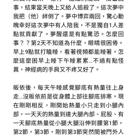
事，結果當天晚上又給人追殺了。這次夢中
我把（他）絆倒了。夢中博弈兩回，驚心動
魄幸好這次夢中有人陪我，不是獨自1人差
點就貢獻了。夢醒還是有點驚恐。怎麼回
事？？第2天不知道為什麼，眼睛很困倦。
早上9點就打瞌睡，看著視頻都能睡著。怎
麼這麼困早上睡下午睡累累…不過有點怪
異，神經病的手肩又不疼又好了。
皈依後，每天午睡感覺腳底有熱量往上身
走…沒皈依前是從身體上部往腳底排寒。現
在剛剛相反，剛開始熱量小只走到小腿內
部，一天天的熱量到達大腿內部、屁股、有
一天腳底熱量從小腿大腿沿伸到腰第1節，
第2節，第3節，剛到第3節突然間被門外人