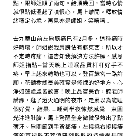
點，跟師姐順了兩句。給頂幾回，當時心情
就很點低溫起了嗔恨心，馬上離開。釋放情
緒穩定心境。再見亦是師姐，笑嘻嘻…
去九華山前左肩膀痛已有2月多，這種痛時
好時壞。師姐說我肩膀佔有髒東西，所以才
不定時疼痛，還告知我解決方法許願。感恩
師姐指點~當天晚上睡眠品質杆杆好手不
疼，早上起來轉動也可以。登百歲宮一路許
願，花豔樹綠景美確實是修煉的好地方。心
淨如蓮處處皆歡喜！晚上品嘗美食，聽老師
講課，逛了燈火通明的夜市。走累以為能睡
個好覺，結果……睡到半夜悚然感覺一束圓
光沖進肚臍，馬上驚醒全身微微發熱出了點
薄汗。肩關節到手背都癢，左撓撓右撓撓癢
癢的蓋被熱不蓋涼雙腳熱熱的持續很長時