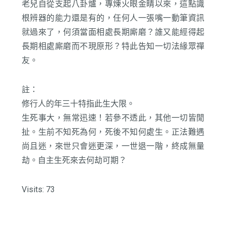
老兒自從支起八卦爐，專煉火眼金睛以來，這點識
根辨器的能力還是有的，任何人一張嘴一動筆資訊
就過來了，何須當面相處長期廝磨？誰又能經得起
長期相處廝磨而不現原形？特此告知一切法緣眾禪
友。
註：
修行人的年三十特指此生大限。
生死事大，無常迅速！若參不透此，其他一切皆閒
扯。生前不知死為何，死後不知何處生。正法難遇
尚且迷，來世只會迷更深，一世退一階，終成無量
劫。自主生死來去何劫可期？
Visits: 73