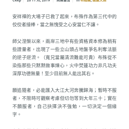
In
,
Ckkp
20 11 月, 2019
尚無留言
和諧論
醒塵文摘
安祥禪的大場子已救了起來，布殊作為第三代中的
佼佼者接棒，當之無愧受之心安當仁不讓。
師父涅槃以來，兩岸三地中有些資格資本修為稍有
些證量者，出現了一些立山頭占地盤爭名利奪法脈
的逆子逆流。（寬兄當屬清流難能可貴）布殊從不
染指那些只黙黙做事煉心，火中焚蓮功力非凡功夫
深厚功德無量！至少目前無人能出其右。
願追隨者，必能匯入大江大河奔騰歸海；暫時不服
者，不限時可觀察考慮但切勿等到大年三十；實在
不願服者，自己抉擇決不強勉，一切決定一個緣
字。