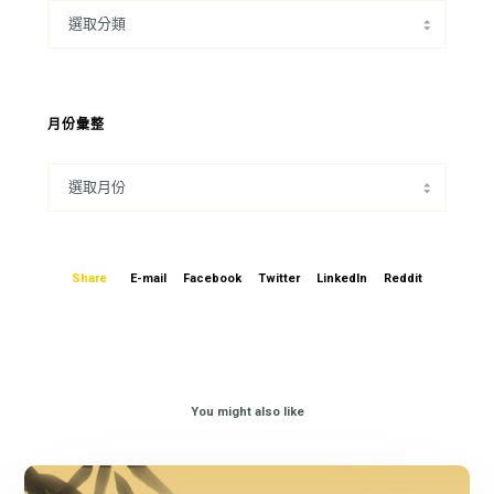
月份彙整
Share
E-mail
Facebook
Twitter
LinkedIn
Reddit
You might also like