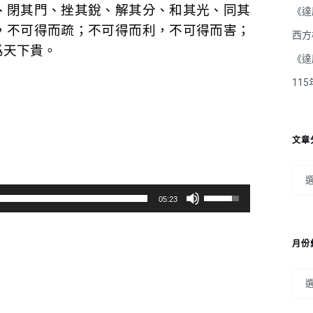
、閉其門、挫其銳、解其分、和其光、同其
《達
，不可得而疏；不可得而利，不可得而害；
西方
爲天下貴。
《達
11
文章
使
05:23
用
向
月份
上/
向
下
鍵