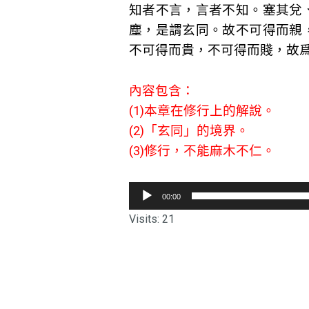
知者不言，言者不知。塞其兌
塵，是謂玄同。故不可得而親
不可得而貴，不可得而賤，故
內容包含：
(1)本章在修行上的解說。
(2)「玄同」的境界。
(3)修行，不能麻木不仁。
音
00:00
訊
Visits: 21
播
放
器