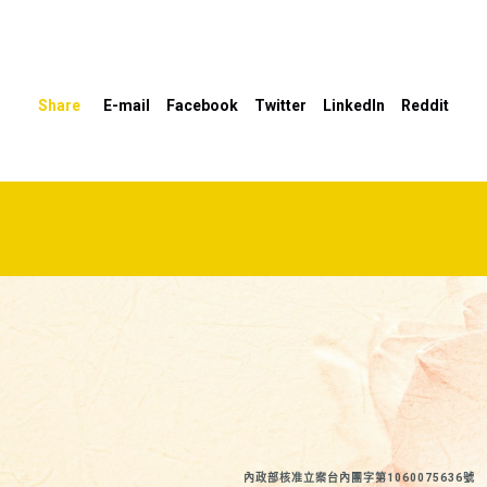
以
提
高
Share
E-mail
Facebook
Twitter
LinkedIn
Reddit
或
降
低
音
量。
內政部核准立案台內團字第1060075636號