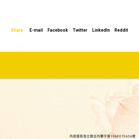
高
或
降
Share
E-mail
Facebook
Twitter
LinkedIn
Reddit
低
音
量。
內政部核准立案台內團字第1060075636號