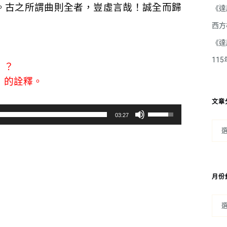
。古之所謂曲則全者，豈虛言哉！誠全而歸
《達
西方
《達
11
」？
」的詮釋。
文章
使
03:27
用
向
上/
向
月份
下
鍵
以
提