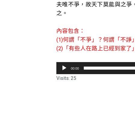
夫唯不爭，故天下莫能與之爭
之。
內容包含：
(1)何謂「不爭」？何謂「不諍
(2)「有些人在路上已經到家了
音
00:00
訊
Visits: 25
播
放
器