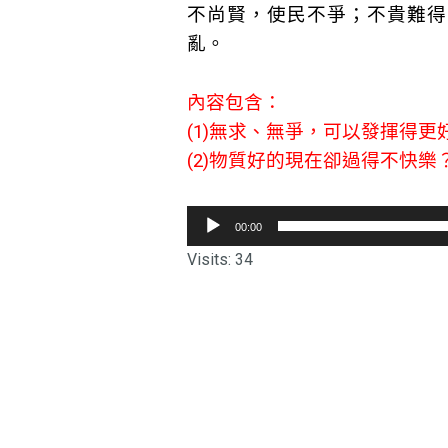
不尚賢，使民不爭；不貴難得
亂。
內容包含：
(1)無求、無爭，可以發揮得更
(2)物質好的現在卻過得不快樂
音
00:00
訊
Visits: 34
播
放
器