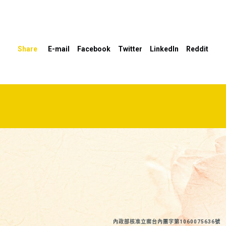
高
或
降
Share
E-mail
Facebook
Twitter
LinkedIn
Reddit
低
音
量。
內政部核准立案台內團字第1060075636號