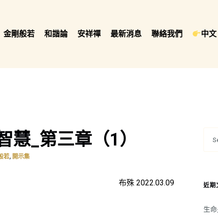
金剛般若
和諧論
安祥禪
最新消息
聯絡我們
中文 
智慧_第三章（1）
,
般若
開示集
布殊 2022.03.09
近期
生命