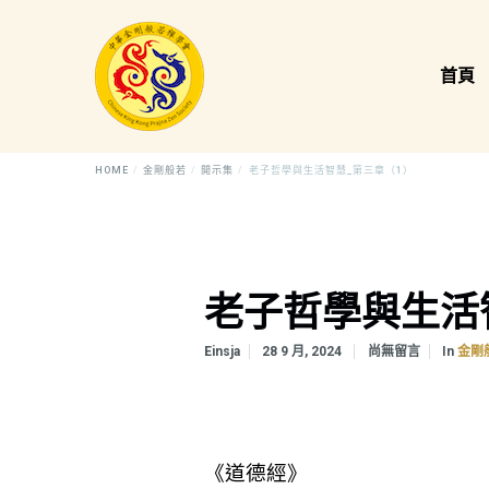
首頁
HOME
金剛般若
開示集
老子哲學與生活智慧_第三章（1）
老子哲學與生活
In
Einsja
28 9 月, 2024
尚無留言
金剛
《道德經》