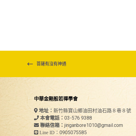
菩薩有沒有神通
中華金剛般若禪學會
新竹縣寶山鄉油田村油石路８巷８號
地址：
03-576 9388
本會電話：
jinganbore1010@gmail.com
聯絡信箱：
0905075585
Line ID：