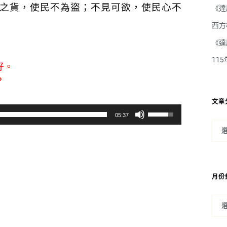
之貨，使民不為盜；不見可欲，使民心不
《達
西方
《達
11
好。
？
文章
使
05:37
用
向
上/
向
月份
下
鍵
以
提