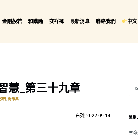
金剛般若
和諧論
安祥禪
最新消息
聯絡我們
中文 
智慧_第三十九章
,
般若
開示集
布殊 2022.09.14
近期
生命