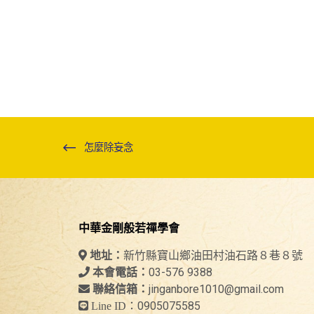
怎麼除妄念
中華金剛般若禪學會
新竹縣寶山鄉油田村油石路８巷８號
地址：
03-576 9388
本會電話：
jinganbore1010@gmail.com
聯絡信箱：
0905075585
Line ID：