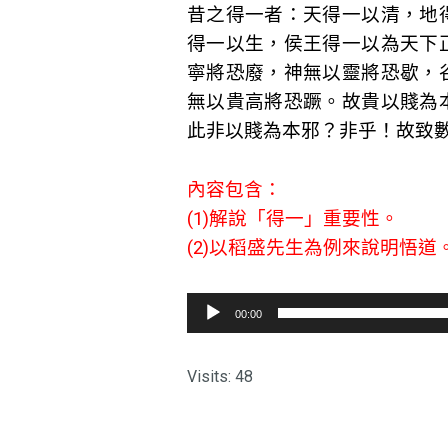
昔之得一者：天得一以清，地
得一以生，侯王得一以為天下
寧將恐廢，神無以靈將恐歇，
無以貴高將恐蹶。故貴以賤為
此非以賤為本邪？非乎！故致
內容包含：
(1)解說「得一」重要性。
(2)以稻盛先生為例來說明悟道
音
00:00
訊
播
Visits: 48
放
器