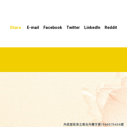
鍵
以
提
Share
E-mail
Facebook
Twitter
LinkedIn
Reddit
高
或
降
低
音
量。
內政部核准立案台內團字第1060075636號