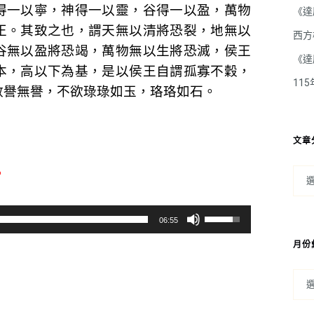
得一以寧，神得一以靈，谷得一以盈，萬物
《達
正。其致之也，謂天無以清將恐裂，地無以
西方
谷無以盈將恐竭，萬物無以生將恐滅，侯王
《達
本，高以下為基，是以侯王自謂孤寡不穀，
11
數譽無譽，不欲琭琭如玉，珞珞如石。
文章
。
使
06:55
用
月份
向
上/
向
下