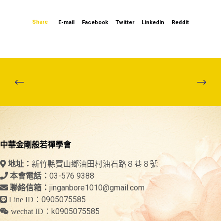
Share
E-mail
Facebook
Twitter
LinkedIn
Reddit
中華金剛般若禪學會
新竹縣寶山鄉油田村油石路８巷８號
地址：
03-576 9388
本會電話：
jinganbore1010@gmail.com
聯絡信箱：
0905075585
Line ID：
k0905075585
wechat ID：