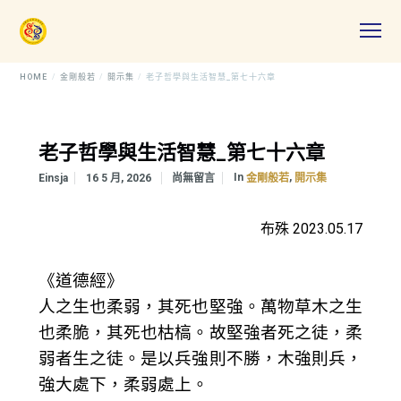
HOME
金剛般若
開示集
老子哲學與生活智慧_第七十六章
老子哲學與生活智慧_第七十六章
In
,
Einsja
16 5 月, 2026
尚無留言
金剛般若
開示集
布殊 2023.05.17
《道德經》
人之生也柔弱，其死也堅強。萬物草木之生
也柔脆，其死也枯槁。故堅強者死之徒，柔
弱者生之徒。是以兵強則不勝，木強則兵，
強大處下，柔弱處上。