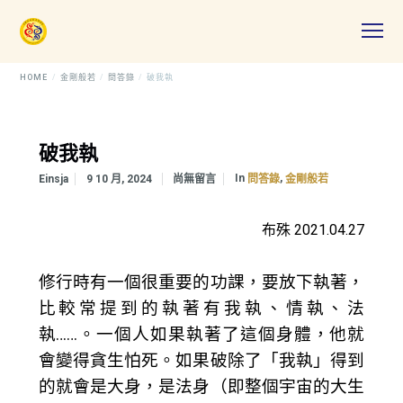
HOME
金剛般若
問答錄
破我執
破我執
In
,
Einsja
9 10 月, 2024
尚無留言
問答錄
金剛般若
布殊 2021.04.27
修行時有一個很重要的功課，要放下執著，
比較常提到的執著有我執、情執、法
執……。一個人如果執著了這個身體，他就
會變得貪生怕死。如果破除了「我執」得到
的就會是大身，是法身（即整個宇宙的大生