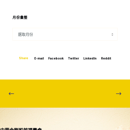
月份彙整
Share
E-mail
Facebook
Twitter
LinkedIn
Reddit