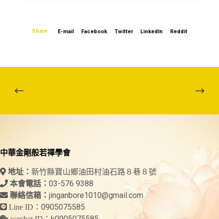
Share
E-mail
Facebook
Twitter
LinkedIn
Reddit
中華金剛般若禪學會
新竹縣寶山鄉油田村油石路８巷８號
地址：
03-576 9388
本會電話：
jinganbore1010@gmail.com
聯絡信箱：
0905075585
Line ID：
k0905075585
wechat ID：