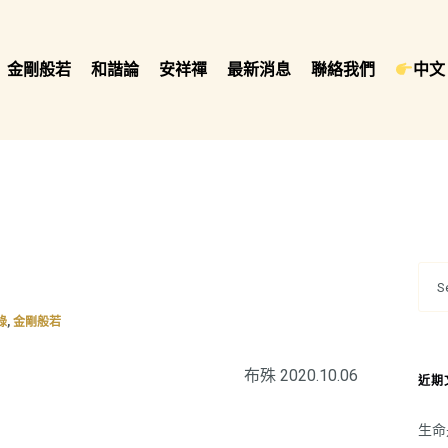
金剛般若
和諧論
安祥禪
最新消息
聯絡我們
中文 
,
錄
金剛般若
布殊 2020.10.06
近期
生命