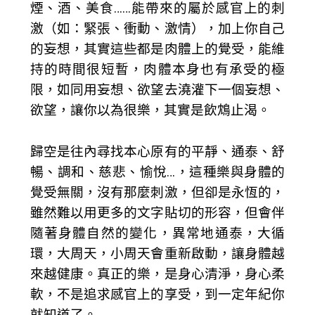
煙、酒、美食……能帶來的屬於感官上的刺
激（如：緊張、衝動、激情），加上你自己
的妄想，其實這些都是肉體上的覺受，能維
持的時間很短暫，肉體本身也有承受的極
限，如同用妄想、欲望去澆灌下一個妄想、
欲望，讓你以為很樂，其實是飲鴆止渴。
歸空是往內尋找本心原有的平靜、通泰、舒
暢、調和、慈悲、愉悅…，這種樂與身體的
覺受無關，沒有那麼刺激，但卻是永恆的，
雖然難以用更多的文字貼切的形容，但會伴
隨著身體自然的變化，異常地通泰，大循
環，大周天，小周天會重新啟動，讓身體越
來越健康。真正的樂，是身心清淨，身心柔
軟，不是追求感官上的享受，到一定年紀你
就知道了。