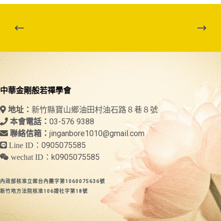
中華金剛般若禪學會
新竹縣寶山鄉油田村油石路８巷８號
地址：
03-576 9388
本會電話：
jinganbore1010@gmail.com
聯絡信箱：
0905075585
Line ID：
k0905075585
wechat ID：
內政部核准立案台內團字第1060075636號
新竹地方法院核准106證社字第18號