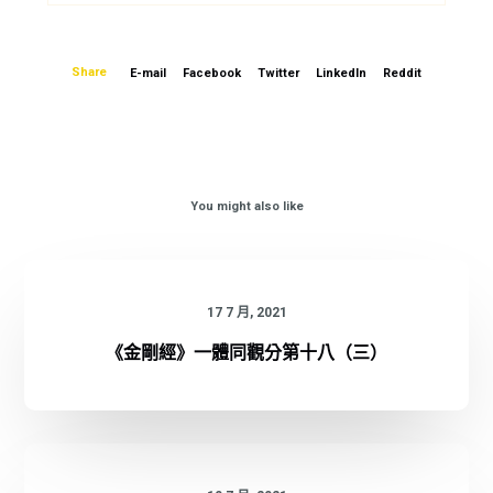
Share
E-mail
Facebook
Twitter
LinkedIn
Reddit
You might also like
17 7 月, 2021
《金剛經》一體同觀分第十八（三）