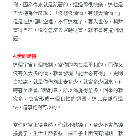
倒，因為從來就是趴著的，還過得很快樂，這也是
古大德為什麼說：「沒錢沒煩惱，有錢大煩惱。」
但是在這個時空裡，不行這樣了，要入世修，與財
富得自在，懂得怎麼去運轉財富，就不會有這個問
題。
4.舍即是得
這個宇宙有個機制，當你的內在是平和的，而你又
沒有欠太多的債，就會發現「能舍必有得」，更明
白地講，就是你佈施出去多少，就會多少回來，有
時甚至還會加點利息，所以佈施得愈多，回來的就
愈多，它會形成一個良性的迴圈，這比存銀行還
快，這事絕對可以的。
當你財富上得自然，你就不缺錢了，至少不會為錢
擔憂了，生活上節省些，過日子上面沒有問題，就