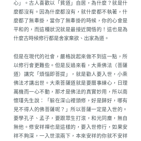
心」。古人喜歡以「貧道」自居，為什麼？就是什
麼都沒有。因為什麼都沒有，就什麼都不執著，什
麼都了無牽掛，當你了無牽掛的時候，你的心會是
平和的，而這種狀況就是最接近開悟的！這也是為
什麼古時候修行都是舍家棄欲、出家為道。
但是在現代的社會，嚴格說起來做不到這一點，所
以修行會更難些。但是反過來看，大乘佛法（菩薩
道）講究「煩惱即菩提」，就是勸人要入世，小乘
佛法才講出世。大乘菩薩道就是要曆事練心，日理
萬機而一心不動，那才是佛法的真實妙用，所以南
懷瑾先生說：「躲在深山裡頭修，好是歸好，哪有
見不得人的佛菩薩呢？」所以菩薩一定是入世的。
要學孔子、孟子，要跟眾生打滾，和光同塵，無自
無他。修安祥禪也是這樣的，要入世修行，如果安
祥不夠深，一入世滾兩下，本來安祥的你就不安祥