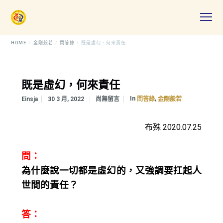
HOME
金剛般若
問答錄
既是虛幻，何來責任
既是虛幻，何來責任
In
,
Einsja
30 3 月, 2022
尚無留言
問答錄
金剛般若
布殊 2020.07.25
問：
為什麼說一切都是虛幻的，又強調要扛起人
世間的責任？
答：