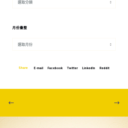
月份彙整
Share
E-mail
Facebook
Twitter
LinkedIn
Reddit