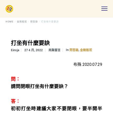
HOME
金剛般若
問答錄
打坐有什麼要訣
打坐有什麼要訣
In
,
Einsja
27 4 月, 2022
尚無留言
問答錄
金剛般若
布殊 2020.07.29
問：
請問閉眼打坐有什麼要訣？
答：
初初打坐時建議大家不要閉眼，要半開半