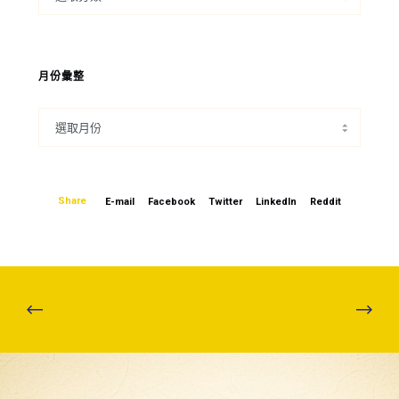
月份彙整
Share
E-mail
Facebook
Twitter
LinkedIn
Reddit