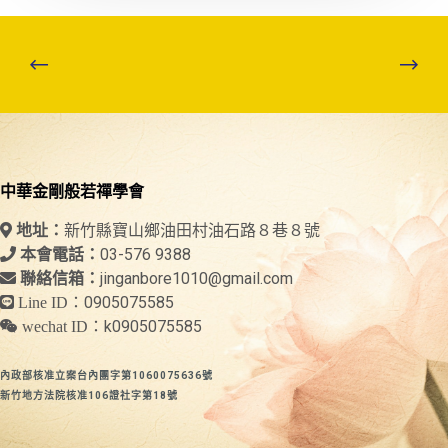
中華金剛般若禪學會
新竹縣寶山鄉油田村油石路８巷８號
地址：
03-576 9388
本會電話：
jinganbore1010@gmail.com
聯絡信箱：
0905075585
Line ID：
k0905075585
wechat ID：
內政部核准立案台內團字第1060075636號
新竹地方法院核准106證社字第18號