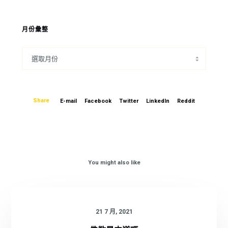
月份彙整
Share
E-mail
Facebook
Twitter
LinkedIn
Reddit
You might also like
21 7 月, 2021