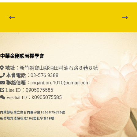
中華金剛般若禪學會
新竹縣寶山鄉油田村油石路８巷８號
地址：
03-576 9388
本會電話：
jinganbore1010@gmail.com
聯絡信箱：
0905075585
Line ID：
k0905075585
wechat ID：
內政部核准立案台內團字第1060075636號
新竹地方法院核准106證社字第18號