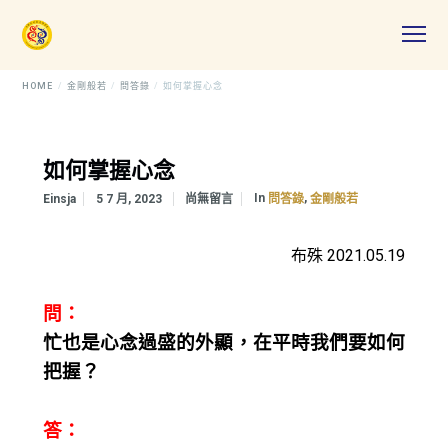
HOME
金剛般若
問答錄
如何掌握心念
如何掌握心念
In
,
Einsja
5 7 月, 2023
尚無留言
問答錄
金剛般若
布殊 2021.05.19
問：
忙也是心念過盛的外顯，在平時我們要如何
把握？
答：