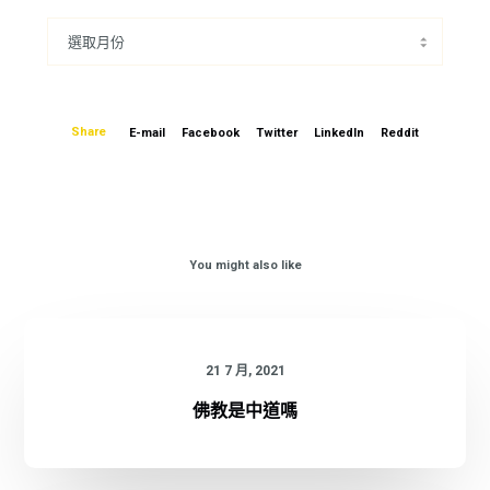
Share
E-mail
Facebook
Twitter
LinkedIn
Reddit
You might also like
21 7 月, 2021
佛教是中道嗎