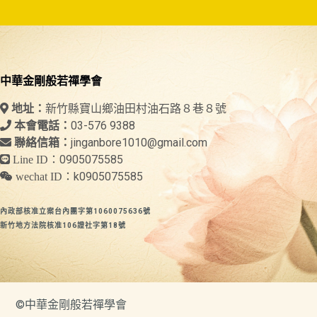
中華金剛般若禪學會
新竹縣寶山鄉油田村油石路８巷８號
地址：
03-576 9388
本會電話：
jinganbore1010@gmail.com
聯絡信箱：
0905075585
Line ID：
k0905075585
wechat ID：
內政部核准立案台內團字第1060075636號
新竹地方法院核准106證社字第18號
©中華金剛般若禪學會