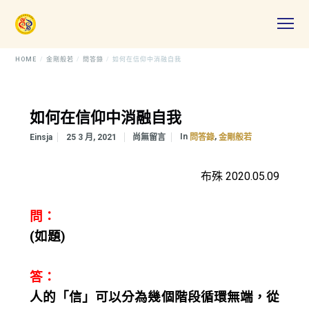
HOME
金剛般若
問答錄
如何在信仰中消融自我
如何在信仰中消融自我
In
,
Einsja
25 3 月, 2021
尚無留言
問答錄
金剛般若
布殊 2020.05.09
問：
(如題)
答：
人的「信」可以分為幾個階段循環無端，從