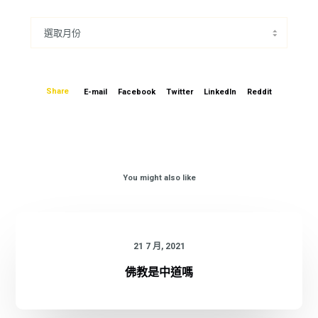
Share
E-mail
Facebook
Twitter
LinkedIn
Reddit
You might also like
21 7 月, 2021
佛教是中道嗎