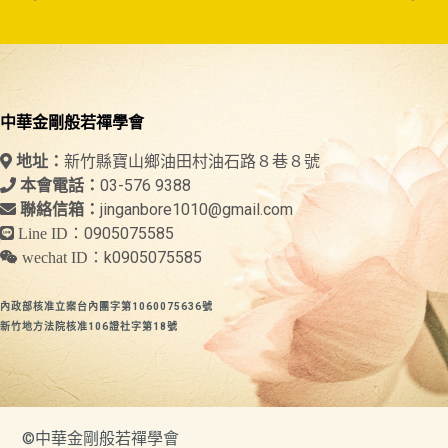
中華金剛般若禪學會
新竹縣寶山鄉油田村油石路８巷８號
地址：
03-576 9388
本會電話：
jinganbore1010@gmail.com
聯絡信箱：
0905075585
Line ID：
k0905075585
wechat ID：
內政部核准立案台內團字第1060075636號
新竹地方法院核准106證社字第18號
©中華金剛般若禪學會