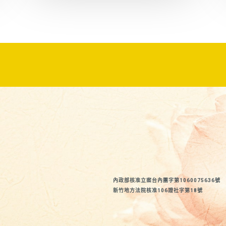
內政部核准立案台內團字第1060075636號
新竹地方法院核准106證社字第18號