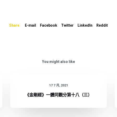
Share
E-mail
Facebook
Twitter
LinkedIn
Reddit
You might also like
17 7 月, 2021
《金剛經》一體同觀分第十八（三）