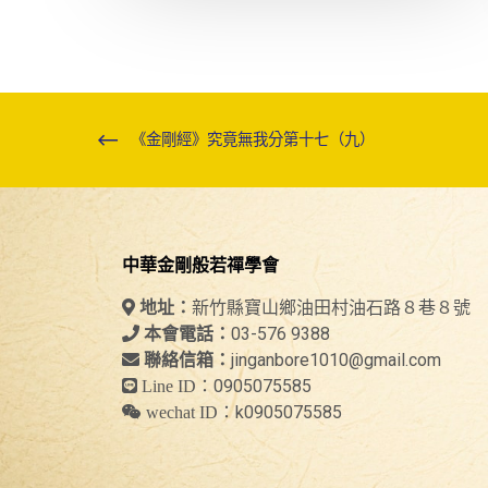
《金剛經》究竟無我分第十七（九）
中華金剛般若禪學會
新竹縣寶山鄉油田村油石路８巷８號
地址：
03-576 9388
本會電話：
jinganbore1010@gmail.com
聯絡信箱：
0905075585
Line ID：
k0905075585
wechat ID：