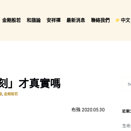
金剛般若
和諧論
安祥禪
最新消息
聯絡我們
中文 
刻」才真實嗎
,
錄
金剛般若
布殊 2020.05.30
近期
生命