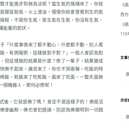
整才能進步到無為法呢？當生氣的情緒來了，你就
《達
是揠苗助長，火上澆油。慢慢你就會發覺到生的氣
西方
過程，不是你生氣，是生氣在生氣，你沒有生氣，
《達
種能量的起伏。
11
子「什麼事情來了都不動心，什麼都不動，別人罵
飯，有粥喝粥，這樣做對不對？」一般人會認為對
文章
，但這樣做的結果是什麼？修了一輩子，結果變成
快樂不起來，痛苦來了，你也不哭兩聲。吃飯的時
稀飯，乾飯來了吃乾飯，面來了吃面，一整天面無
一個機器人，那何必修呢！
月份
式後，它就是佛了嗎？ 肯定不是這樣子的！佛是活
佛會幽默，佛也會犯錯誤，別認為佛聰明到一切錯