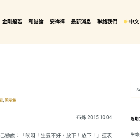
金剛般若
和諧論
安祥禪
最新消息
聯絡我們
中文 
,
若
開示集
布殊 2015.10.04
近期
生命
己勸說：「唉呀！生氣不好，放下！放下！」這表