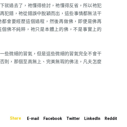
下就過去了，祂懂得檢討，祂懂得反省，所以祂犯
再犯錯，祂從錯誤中脫穎而出，這些事情都無法干
祂都會要經歷這個過程，然後再做佛，即便是佛再
這個佛不純粹，祂只是本體上的佛，不是事實上的
一些微細的習氣，但是這些微細的習氣完全不會干
否則，那個至高無上、完美無瑕的佛法，凡夫怎麼
Share
E-mail
Facebook
Twitter
LinkedIn
Reddit